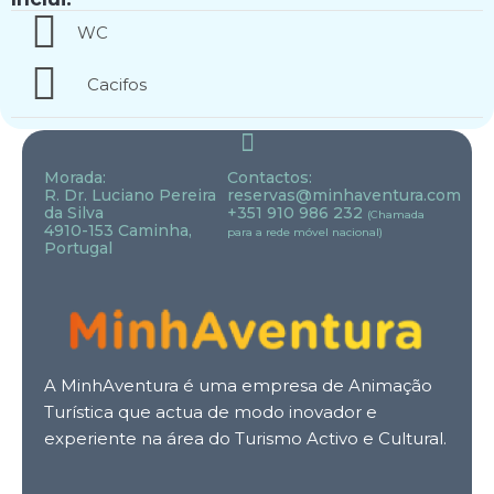
WC
Cacifos
Morada:
Contactos:
R. Dr. Luciano Pereira
reservas@minhaventura.com
da Silva
+351 910 986 232
(Chamada
4910-153 Caminha,
para a rede móvel nacional)
Portugal
A MinhAventura é uma empresa de Animação
Turística que actua de modo inovador e
experiente na área do Turismo Activo e Cultural.